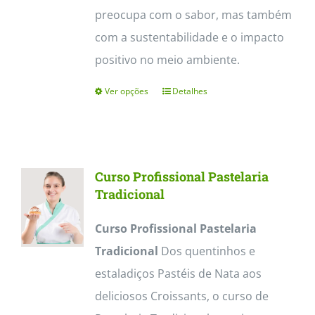
preocupa com o sabor, mas também
com a sustentabilidade e o impacto
positivo no meio ambiente.
Ver opções
Detalhes
This
product
has
multiple
Curso Profissional Pastelaria
variants.
Tradicional
The
Curso Profissional Pastelaria
options
Tradicional
Dos quentinhos e
may
estaladiços Pastéis de Nata aos
be
deliciosos Croissants, o curso de
chosen