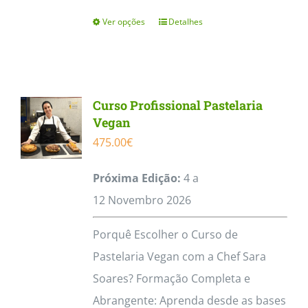
Ver opções
Detalhes
This
product
has
multiple
Curso Profissional Pastelaria
variants.
Vegan
The
475.00
€
options
Próxima Edição:
4 a
may
12
Novembro
2026
be
chosen
Porquê Escolher o Curso de
on
Pastelaria Vegan com a Chef Sara
the
Soares? Formação Completa e
product
Abrangente: Aprenda desde as bases