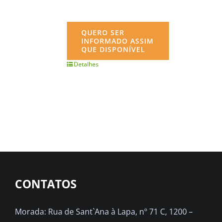
QUERO SER
INFORMADO ASSIM
QUE DISPONÍVEL
Detalhes
CONTATOS
Morada: Rua de Sant`Ana à Lapa, nº 71 C, 1200 –