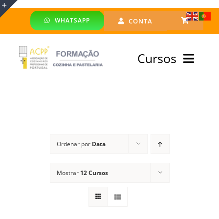
Skip
WHATSAPP
CONTA
to
Toggle
content
Sliding
Cursos
Bar
Area
Bolsa Formadores
Cursos Profissionais
Ordenar por
Data
Especialização
Mostrar
12 Cursos
Financiado
Emprego