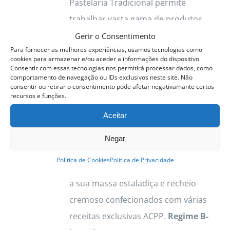
Pastelaria Tradicional permite
on
trabalhar vasta gama de produtos.
the
Destacamos os Pastéis de Nata, com
Gerir o Consentimento
product
Para fornecer as melhores experiências, usamos tecnologias como
a sua massa estaladiça e recheio
page
cookies para armazenar e/ou aceder a informações do dispositivo.
cremoso confecionados com várias
Consentir com essas tecnologias nos permitirá processar dados, como
comportamento de navegação ou IDs exclusivos neste site. Não
receitas exclusivas ACPP. Vamos
consentir ou retirar o consentimento pode afetar negativamante certos
recursos e funções.
trabalhar as principais sobremesas
Aceitar
tradicionais típicas e deliciosas.
Cremes Bases, Tartes, Mouses,
Negar
Sobremesas de Colher, Travesseiros
Política de Cookies
Política de Privacidade
Destacamos os Pastéis de Nata, com
a sua massa estaladiça e recheio
cremoso confecionados com várias
receitas exclusivas ACPP.
Regime B-