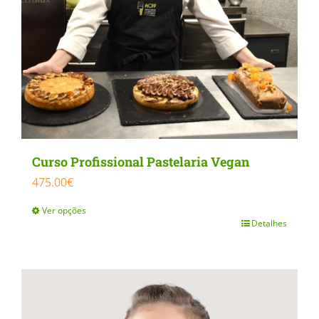
be
chosen
on
the
product
page
Curso Profissional Pastelaria Vegan
475.00
€
Ver opções
Detalhes
This
product
has
multiple