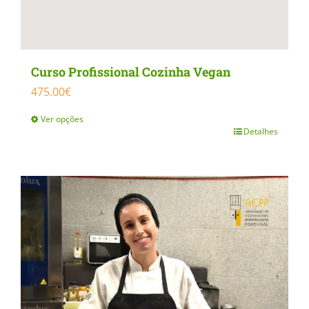
Curso Profissional Cozinha Vegan
475.00
€
Ver opções
Detalhes
This
product
has
multiple
variants.
The
options
may