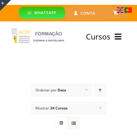
Skip
WHATSAPP
CONTA
to
Toggle
content
Sliding
Cursos
Bar
Area
Bolsa Formadores
Cursos Profissionais
Ordenar por
Data
Especialização
Mostrar
24 Cursos
Financiado
Emprego