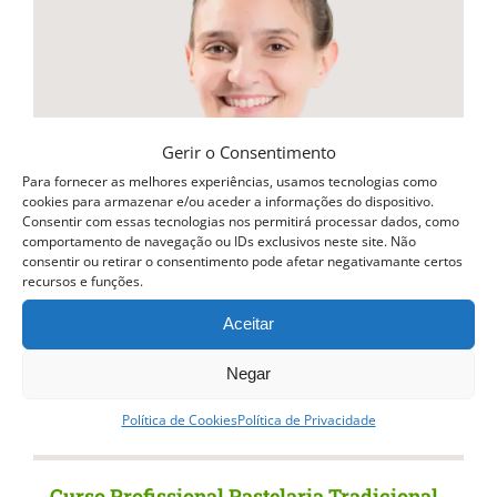
variants.
The
options
may
be
Gerir o Consentimento
chosen
Para fornecer as melhores experiências, usamos tecnologias como
cookies para armazenar e/ou aceder a informações do dispositivo.
on
Consentir com essas tecnologias nos permitirá processar dados, como
comportamento de navegação ou IDs exclusivos neste site. Não
the
consentir ou retirar o consentimento pode afetar negativamante certos
recursos e funções.
product
page
Aceitar
Negar
Política de Cookies
Política de Privacidade
Curso Profissional Pastelaria Tradicional