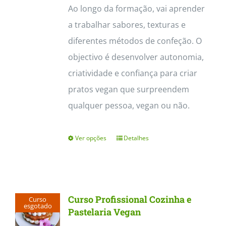
Ao longo da formação, vai aprender
a trabalhar sabores, texturas e
diferentes métodos de confeção. O
objectivo é desenvolver autonomia,
criatividade e confiança para criar
pratos vegan que surpreendem
qualquer pessoa, vegan ou não.
Ver opções
Detalhes
This
product
has
multiple
Curso Profissional Cozinha e
Curso
variants.
esgotado
Pastelaria Vegan
The