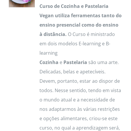
Curso de Cozinha e Pastelaria
options
Vegan utiliza ferramentas tanto do
may
ensino presencial como do ensino
be
à distância.
O Curso é ministrado
chosen
em dois modelos E-learning e B-
on
learning
the
Cozinha
e
Pastelaria
são uma arte.
product
Delicadas, belas e apetecíveis.
page
Devem, portanto, estar ao dispor de
todos. Nesse sentido, tendo em vista
o mundo atual e a necessidade de
nos adaptarmos às várias restrições
e opções alimentares, criou-se este
curso, no qual a aprendizagem será,