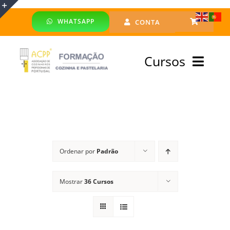
Skip
WHATSAPP
CONTA
to
Toggle
content
Sliding
Cursos
Bar
Area
Bolsa Formadores
Cursos Profissionais
Ordenar por
Padrão
Especialização
Mostrar
36 Cursos
Financiado
Emprego