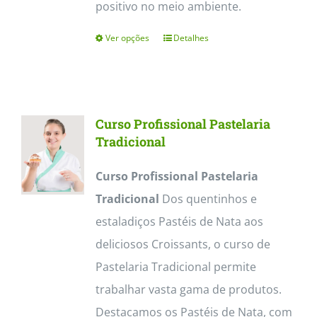
positivo no meio ambiente.
Ver opções
Detalhes
This
product
has
multiple
Curso Profissional Pastelaria
variants.
Tradicional
The
Curso Profissional Pastelaria
options
Tradicional
Dos quentinhos e
may
estaladiços Pastéis de Nata aos
be
deliciosos Croissants, o curso de
chosen
Pastelaria Tradicional permite
on
trabalhar vasta gama de produtos.
the
Destacamos os Pastéis de Nata, com
product