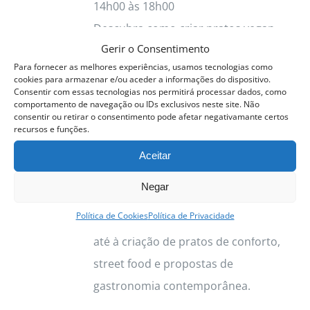
14h00 às 18h00
Descubra como criar pratos vegan
Gerir o Consentimento
completos, equilibrados e cheios de
Para fornecer as melhores experiências, usamos tecnologias como
sabor, através de técnicas que pode
cookies para armazenar e/ou aceder a informações do dispositivo.
Consentir com essas tecnologias nos permitirá processar dados, como
aplicar tanto em casa como numa
comportamento de navegação ou IDs exclusivos neste site. Não
cozinha profissional.
consentir ou retirar o consentimento pode afetar negativamante certos
recursos e funções.
Este curso apresenta uma
Aceitar
abordagem prática à cozinha vegetal,
Negar
desde a preparação dos ingredientes
Política de Cookies
Política de Privacidade
e o domínio das proteínas vegetais
até à criação de pratos de conforto,
street food e propostas de
gastronomia contemporânea.