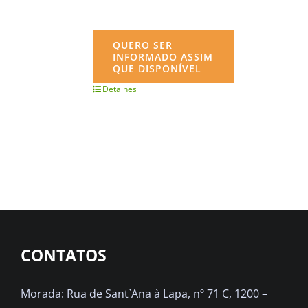
QUERO SER
INFORMADO ASSIM
QUE DISPONÍVEL
Detalhes
CONTATOS
Morada: Rua de Sant`Ana à Lapa, nº 71 C, 1200 –