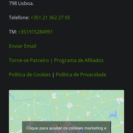
on
798 Lisboa.
the
Telefone:
+351 21 362 27 05
product
page
TM:
+351915284991
Enviar Email
Torne-se Parceiro |
Programa de Afiliados
Política de Cookies
|
Política de Privacidade
Clique para aceitar os cookies marketing e