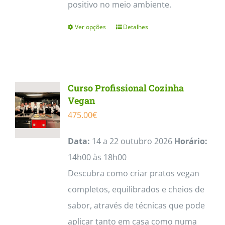
positivo no meio ambiente.
Ver opções
Detalhes
This
product
has
multiple
Curso Profissional Cozinha
variants.
Vegan
The
475.00
€
options
Data:
14 a 22 outubro 2026
Horário:
may
14h00 às 18h00
be
Descubra como criar pratos vegan
chosen
completos, equilibrados e cheios de
on
sabor, através de técnicas que pode
the
aplicar tanto em casa como numa
product