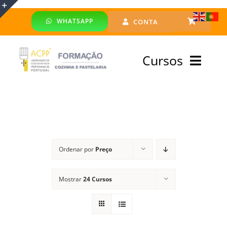
Skip
WHATSAPP
CONTA
to
Toggle
content
Sliding
Cursos
Bar
Area
Bolsa Formadores
Cursos Profissionais
Ordenar por
Preço
Especialização
Mostrar
24 Cursos
Financiado
Emprego