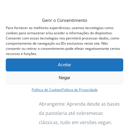
Gerir o Consentimento
Curso Profissional Pastelaria
Para fornecer as melhores experiências, usamos tecnologias como
Vegan
cookies para armazenar e/ou aceder a informações do dispositivo.
475.00
€
Consentir com essas tecnologias nos permitirá processar dados, como
comportamento de navegação ou IDs exclusivos neste site. Não
consentir ou retirar o consentimento pode afetar negativamante certos
Próxima Edição:
4 a
recursos e funções.
12
Novembro
2026
Aceitar
Porquê Escolher o Curso de
Negar
Pastelaria Vegan com a Chef Sara
Política de Cookies
Política de Privacidade
Soares? Formação Completa e
Abrangente: Aprenda desde as bases
da pastelaria até sobremesas
clássicas, tudo em versões vegan.