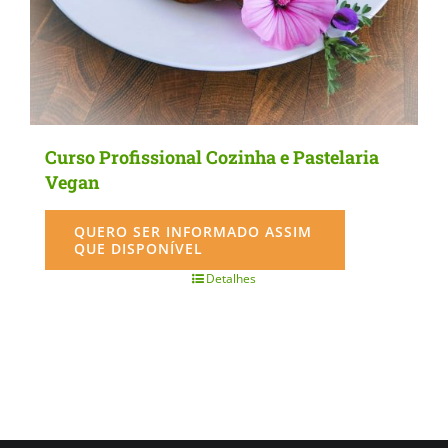
the
product
page
Curso Profissional Cozinha e Pastelaria
Vegan
QUERO SER INFORMADO ASSIM
QUE DISPONÍVEL
Detalhes