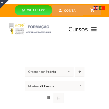
Skip
WHATSAPP
CONTA
to
Toggle
content
Sliding
Cursos
Bar
Area
Bolsa Formadores
Cursos Profissionais
Ordenar por
Padrão
Especialização
Mostrar
24 Cursos
Financiado
Emprego