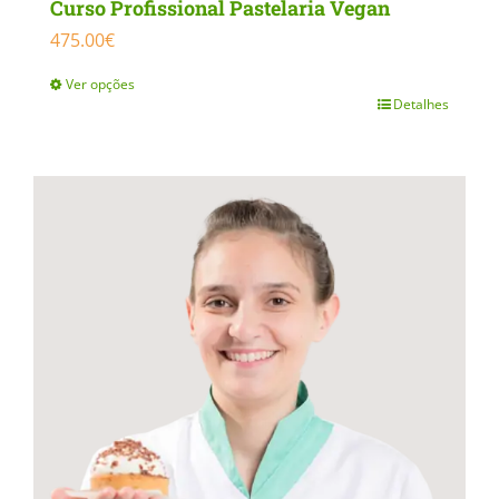
Curso Profissional Pastelaria Vegan
475.00
€
Ver opções
Detalhes
This
product
has
multiple
variants.
The
options
may
be
chosen
on