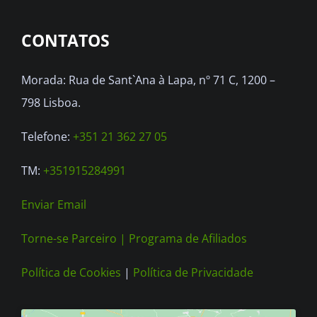
options
CONTATOS
may
be
Morada: Rua de Sant`Ana à Lapa, nº 71 C, 1200 –
chosen
798 Lisboa.
on
the
Telefone:
+351 21 362 27 05
product
TM:
+351915284991
page
Enviar Email
Torne-se Parceiro |
Programa de Afiliados
Política de Cookies
|
Política de Privacidade