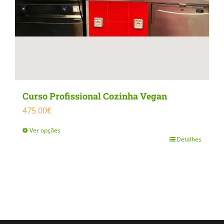
product
page
Curso Profissional Cozinha Vegan
475.00
€
Ver opções
Detalhes
This
product
has
multiple
variants.
The